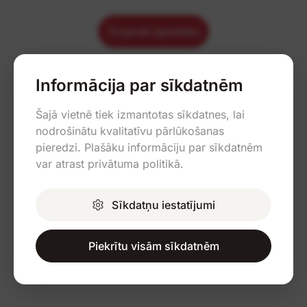
Turpināt iepirkties
Informācija par sīkdatnēm
Šajā vietnē tiek izmantotas sīkdatnes, lai
nodrošinātu kvalitatīvu pārlūkošanas
pieredzi. Plašāku informāciju par sīkdatnēm
var atrast privātuma politikā.
Sīkdatņu iestatījumi
Piekrītu visām sīkdatnēm