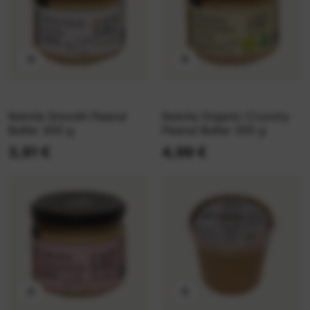
Nutvila Smooth Peanut
Nutvila Organic Crunchy
Butter 300 g
Peanut Butter 300 g
3,91 €
4,99 €