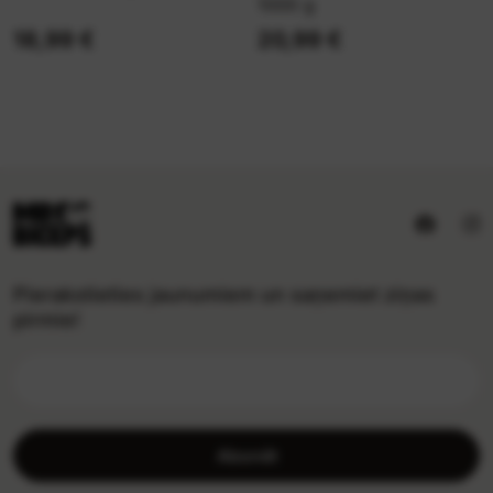
1000 g
18,99 €
20,99 €
Pierakstieties jaunumiem un saņemiet ziņas
pirmie!
Abonēt