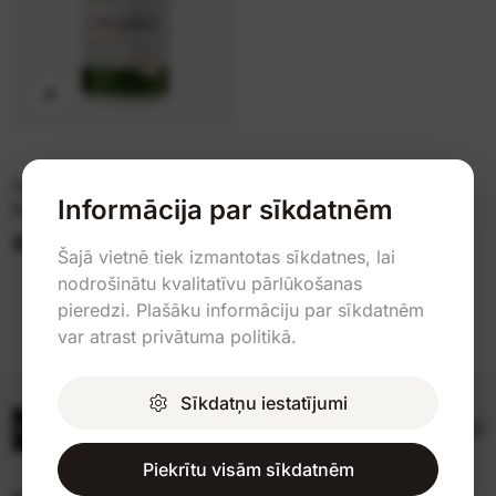
OstroVit L-Theanine 90
Informācija par sīkdatnēm
kap
6,69 €
8,99 €
Šajā vietnē tiek izmantotas sīkdatnes, lai
nodrošinātu kvalitatīvu pārlūkošanas
pieredzi. Plašāku informāciju par sīkdatnēm
var atrast privātuma politikā.
Sīkdatņu iestatījumi
Piekrītu visām sīkdatnēm