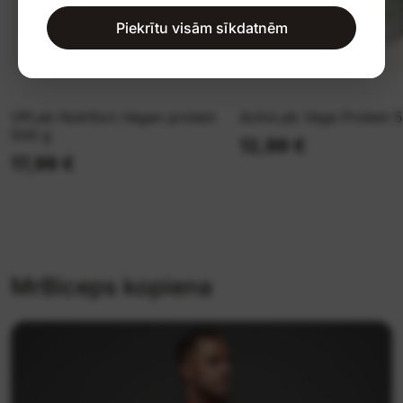
Piekrītu visām sīkdatnēm
VPLab Nutrition Vegan protein
ActivLab Vege Protein 
500 g
12,99 €
17,99 €
MrBiceps kopiena