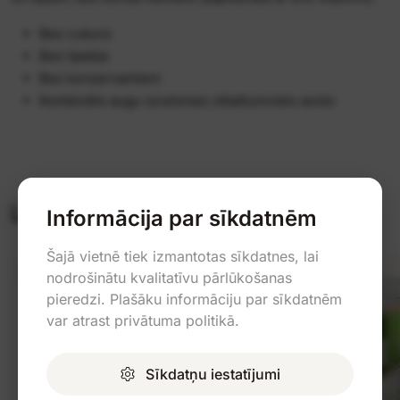
Bez cukura
Bez lipekļa
Bez konservantiem
Kombinēts augu izcelsmes olbaltumvielu avots
Līdzīgas preces
Informācija par sīkdatnēm
Šajā vietnē tiek izmantotas sīkdatnes, lai
VEGĀNS
nodrošinātu kvalitatīvu pārlūkošanas
pieredzi. Plašāku informāciju par sīkdatnēm
var atrast privātuma politikā.
Sīkdatņu iestatījumi