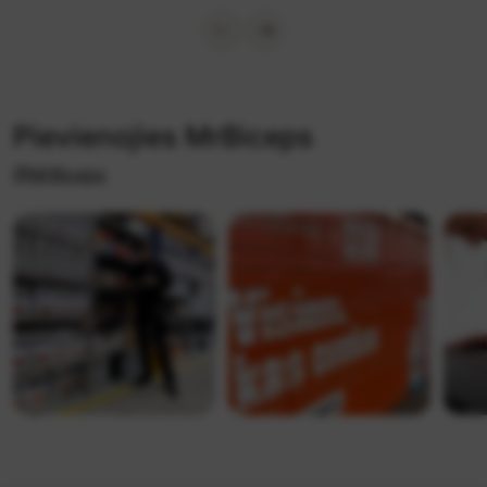
Pievienojies MrBiceps
@MrBiceps