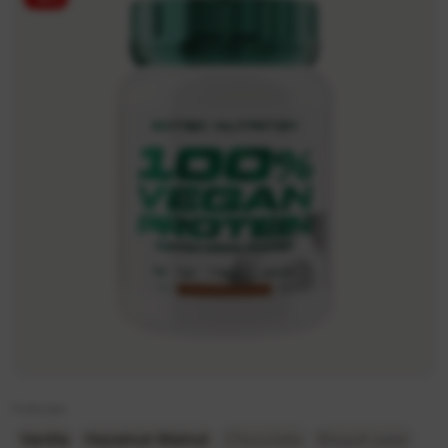
Funkcijas
Vanilla
Hazelnut-Walnut
Chocolate
Bisquit-pear