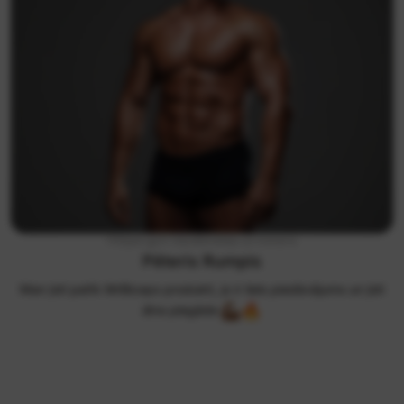
FitSpot gym līdzdibinātājs un treneris
Pēteris Rumpis
Man ļoti patīk MrBiceps produkti, jo ir liels piedāvājums un ļoti
ātra piegāde