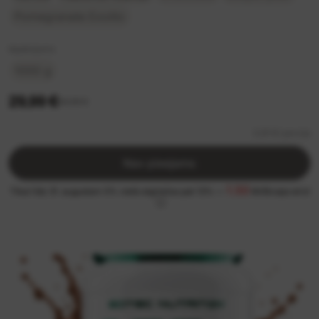
Pomegranate Exoitic
Iepakojums
1000 g
29,99 €
34,99 €
0,91 €/ porcija
Nav pieejams
1.50
Tikai līdz 31. augustam 5% vietā atgriežas pat 13% —
MrBiceps eiro!