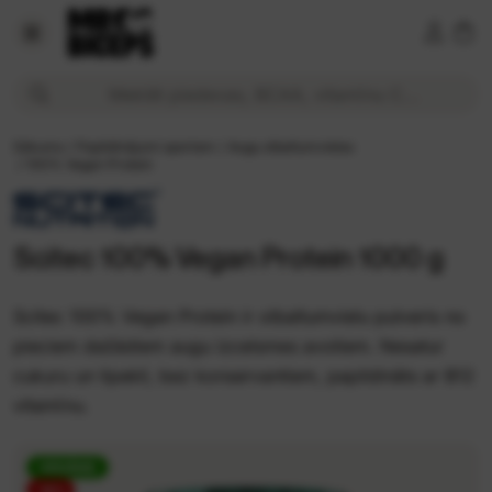
Scitec 100% Vegan Protein 1000 g 29,99 € Cena tiešsaistē 
Meklēt piedevas, BCAA, vitamīnu C...
Sākums
/
Papildinājumi sportam
/
Augu olbaltumvielas
/
100% Vegan Protein
Scitec 100% Vegan Protein 1000 g
Scitec 100% Vegan Protein ir olbaltumvielu pulveris no
pieciem dažādiem augu izcelsmes avotiem. Nesatur
cukuru un lipekli, bez konservantiem, papildināts ar B12
vitamīnu.
VEGĀNS
-14%