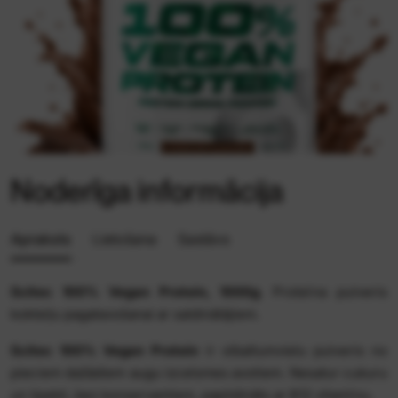
Noderīga informācija
Apraksts
Lietošana
Sastāvs
Scitec 100% Vegan Protein, 1000g
. Proteīna pulveris
kokteiļu pagatavošanai ar saldinātājiem.
Scitec 100% Vegan Protein
ir olbaltumvielu pulveris no
pieciem dažādiem augu izcelsmes avotiem. Nesatur cukuru
un lipekli, bez konservantiem, papildināts ar B12 vitamīnu.