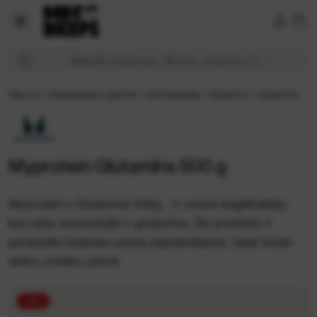
Myprotein Glutamīns 500 g 15,99 € Cena tiešsaistē | MrBic
Meklēt piedevas, BCAA, vitamīnu C...
Sākums
/
Papildinājumi sportam
/
Aminoskābes
/
Glutamīns
/
Glutamīns
Myprotein Glutamīns 500 g
Myprotein L-Glutamine 500g - ir uztura bagātinātājs,
kas satur aminoskābi L-glutamīnu. Šis produkts ir
paredzēts ikdienas uztura papildināšanai, īpaši fiziski
aktīvu cilvēku uzturā.
-20%