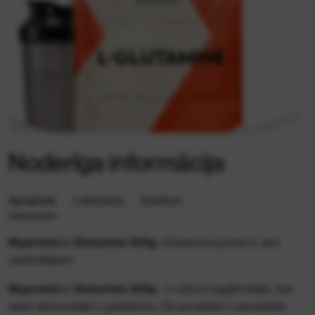
Noderīga informācija
Apraksts
Lietošana
Sastāvs
Myprotein L-Glutamine 500g.
Glutamīna pulveris, bez
saldinātājiem
Myprotein L-Glutamine 500g
- ir uztura bagātinātājs, kas
satur aminoskābi L-glutamīnu. Šis produkts ir paredzēts