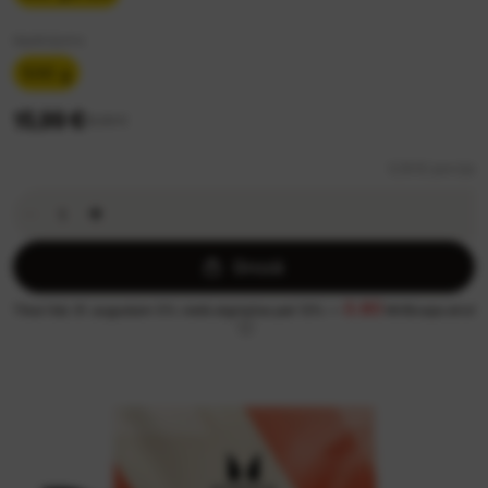
Iepakojums
500 g
15,99 €
19,99 €
0,16 €/ porcija
Grozā
0.80
Tikai līdz 31. augustam 5% vietā atgriežas pat 13% —
MrBiceps eiro!