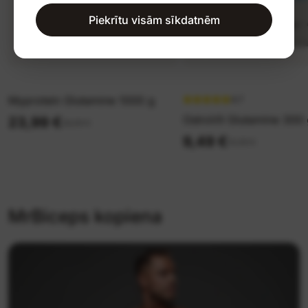
Piekrītu visām sīkdatnēm
Myprotein Glutamine 1000 g
4.7
OstroVit Glutamine 300
23,99 €
26,99 €
9,49 €
10,99 €
MrBiceps kopiena