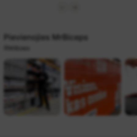
Pievienojies MrBiceps
@MrBiceps