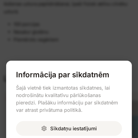
ikdienas uztura papildināšanai, īpaši fiziski aktīvu cilvēku
uzturā.
100 porcijas
Nesatur glutēnu
Piemērots vegāniem
Informācija par sīkdatnēm
Līdzīgas preces
Šajā vietnē tiek izmantotas sīkdatnes, lai
nodrošinātu kvalitatīvu pārlūkošanas
-11%
-14%
pieredzi. Plašāku informāciju par sīkdatnēm
No 3 gab. -5%
var atrast privātuma politikā.
Sīkdatņu iestatījumi