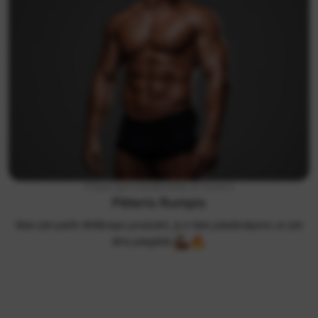
FitSpot gym līdzdibinātājs un treneris
Pēteris Rumpis
Man ļoti patīk MrBiceps produkti, jo ir liels piedāvājums un ļoti
ātra piegāde