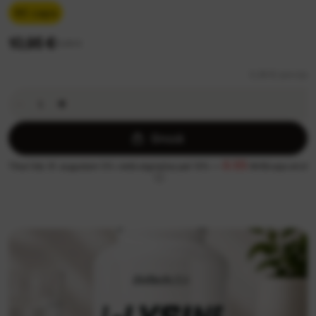
90 caps
10,95 €
11,99 €
0,36 €/ porcija
Grozā
0.55
Tikai līdz 31. augustam 5% vietā atgriežas pat 13% —
MrBiceps eiro!