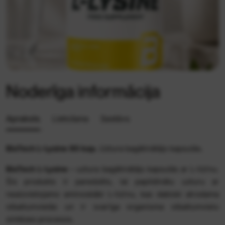
Noderīga informācija
Apraksts
Lietošana
Sastāvs
BioTech L-Lysine 90 kap.
Uztura bagātinātājs kapsulās.
BioTech L-Lysine -
uztura bagātinātājs kapsulās ar L-lizīnu.
Šis produkts ir paredzēts, lai papildinātu uzturu ar
neaizvietojamo aminoskābi L-lizīnu, kas dabiski atrodama
olbaltumvielās un ir svarīga organisma olbaltumvielu
sintēzes procesos.