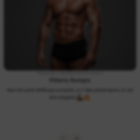
FitSpot gym līdzdibinātājs un treneris
Pēteris Rumpis
Man ļoti patīk MrBiceps produkti, jo ir liels piedāvājums un ļoti
ātra piegāde