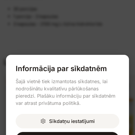
30 porcijas
1 porcija - 3 kapsulas
3 kapsulas - 2100 mg L-lizīna hidrohlorīds
Līdzīgas preces
Informācija par sīkdatnēm
Šajā vietnē tiek izmantotas sīkdatnes, lai
-14%
-44%
nodrošinātu kvalitatīvu pārlūkošanas
No 3 gab. -5%
pieredzi. Plašāku informāciju par sīkdatnēm
var atrast privātuma politikā.
Sīkdatņu iestatījumi