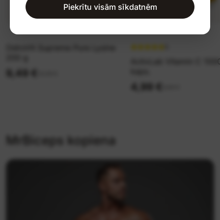
Piekrītu visām sīkdatnēm
OstroVit Supreme Pure Lysine
5
200 g
ActivLab Vitamin C 10
kaps.
9,49 €
10,99 €
4,99 €
8,99 €
MrBiceps kopiena