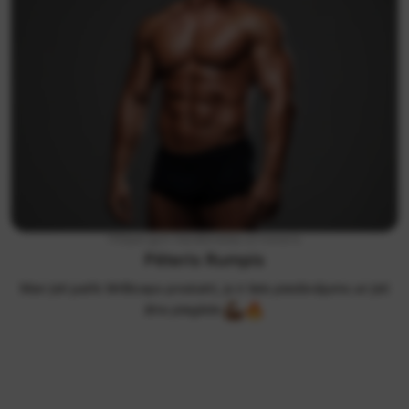
FitSpot gym līdzdibinātājs un treneris
Pēteris Rumpis
Man ļoti patīk MrBiceps produkti, jo ir liels piedāvājums un ļoti
ātra piegāde