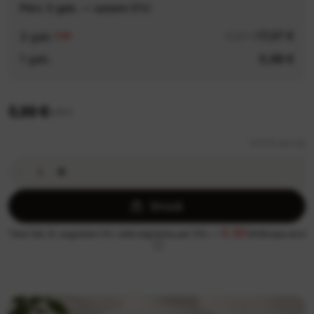
Pērc 3 gab. — saņem 5%!
17,07 €
3 gab.
17,97 €
TOP
1 gab.
5,99 €
5,99 €
6,99 €
0,10 €/ porcija
Grozā
0.30
Tikai līdz 31. augustam 5% vietā atgriežas pat 13% —
MrBiceps eiro!