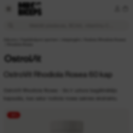
OstroVit Rhodiola Rosea 60 kap 5,99 € Cena tiešsaistē | Mr
Meklēt piedevas, BCAA, vitamīnu C...
Sākums
/
Papildinājumi sportam
/
Adaptogēni
/
Rodiola (Rhodiola Rosea)
/
Rhodiola Rosea
OstroVit Rhodiola Rosea 60 kap
OstroVit Rhodiola Rosea - šis ir uztura bagātinātājs
kapsulās, kas satur rodiola rosea saknes ekstraktu.
-14%