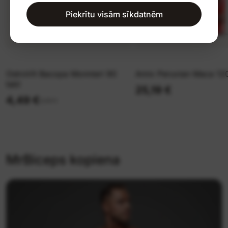
Piekrītu visām sīkdatnēm
OstroVit Bacopa Monnieri 90
Amix Peruvian Maca 12
tabl
25,19 €
4,49 €
5,99 €
MrBiceps kopiena