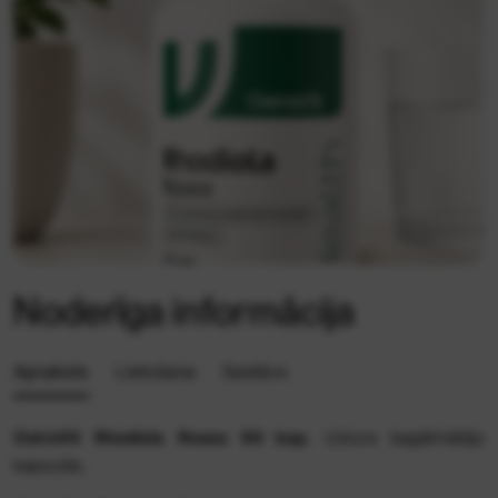
Noderīga informācija
Apraksts
Lietošana
Sastāvs
OstroVit Rhodiola Rosea 60 kap.
Uztura bagātinātājs
kapsulās.