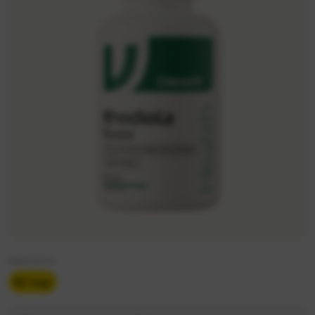
Iepakojums
60 kap