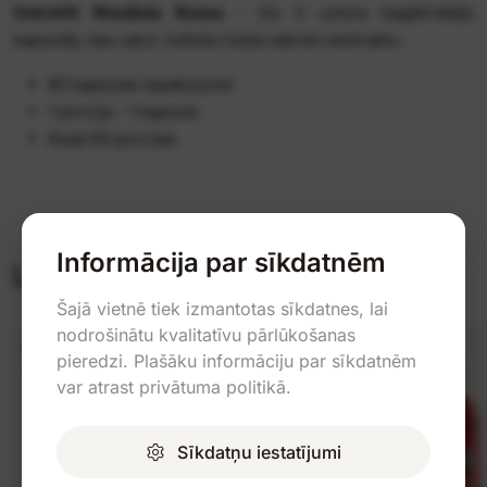
OstroVit Rhodiola Rosea
- šis ir uztura bagātinātājs
kapsulās, kas satur rodiola rosea saknes ekstraktu.
60 kapsulas iepakojumā
1 porcija - 1 kapsula
Kopā 60 porcijas
Informācija par sīkdatnēm
Līdzīgas preces
Šajā vietnē tiek izmantotas sīkdatnes, lai
nodrošinātu kvalitatīvu pārlūkošanas
-25%
pieredzi. Plašāku informāciju par sīkdatnēm
No 3 gab. -5%
var atrast privātuma politikā.
Sīkdatņu iestatījumi