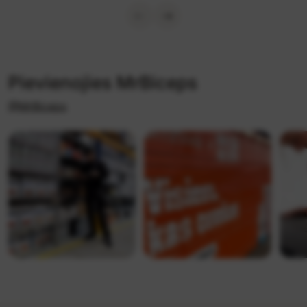
Pievienojies MrBiceps
@MrBiceps