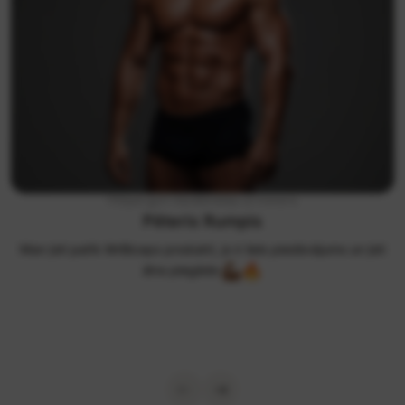
FitSpot gym līdzdibinātājs un treneris
Pēteris Rumpis
Man ļoti patīk MrBiceps produkti, jo ir liels piedāvājums un ļoti
ātra piegāde