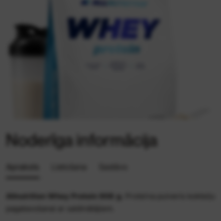
Noderīga informācija
Apraksts
Lietošana
Sastāvs
Allnutrition
Whey Protein
908 g.
Proteīna pulveris kokteiļu
pagatavošanai ar saldinātājiem.