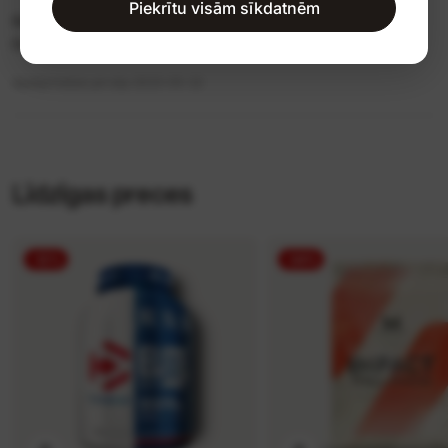
Piekrītu visām sīkdatnēm
Garšīgs un kvalitatīvs proteīns it īpaši ar bezlaktozes pienu.
Cerēju gan, ka ar ūdeni būs garšīgāks.
Apstiprinātais pircējs
2023-05-22
Līdzīgas preces
-12%
-34%