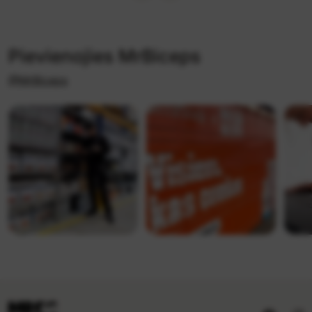
Pievienojies MrBiceps
@MrBiceps