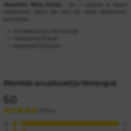
Allnutrition Whey Protein
- tas ir produkts ar augstu
olbaltumvielu saturu, kas satur tīru sūkalu olbaltumvielu
koncentrātu.
21 g olbaltumvielu vienā porcijā
Vienā porcijā 121 kcal
Iepakojumā 30 porcijas
Klientide arvustused ja hinnangud
5.0
2 vērtējumi
5
2