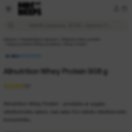
Allnutrition Whey Protein 908 g 29,99 € Cena tiešsaistē | M
Meklēt piedevas, BCAA, vitamīnu C...
Sākums
/
Papildinājumi sportam
/
Olbaltumvielas, proteīni
/
Sūkalu proteīns (Whey proteīns)
/
Whey Protein
Allnutrition Whey Protein 908 g
5
(2)
Allnutrition Whey Protein - produkts ar augstu
olbaltumvielu saturu, kas satur tīru sūkalu olbaltumvielu
koncentrātu.