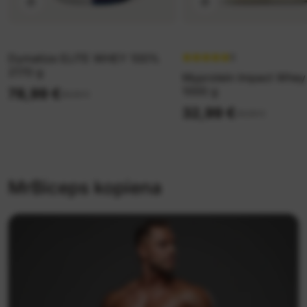
Dymatize ELITE WHEY 100%
5
2170 g
Myprotein Impact Whey 
1000 g
78,99 €
89,99 €
32,99 €
49,99 €
MrBiceps kopiena