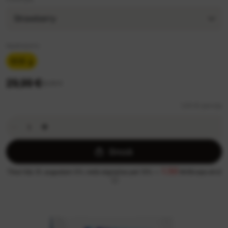
Strawberry
Iepakojums
908 g
29,99 €
32,99 €
1,00 €/ porcija
Grozā
1.50
Tikai līdz 31. augustam 5% vietā atgriežas pat 13% —
MrBiceps eiro!