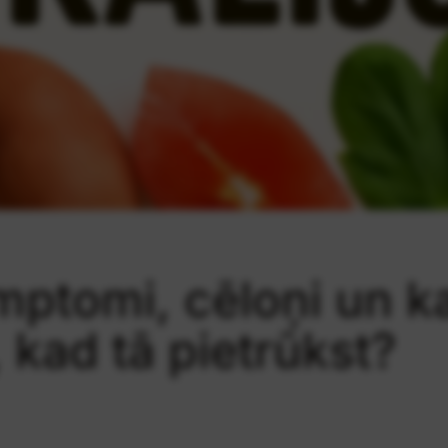
imptomi, cēloņi un k
 kad tā pietrūkst?