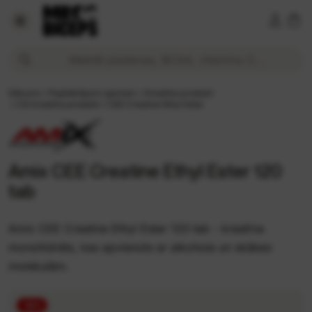
Amix CEE Creatine Ethyl Ester 120 tabl 17,94 € Cena tiešsai
Meklēt piedevas, BCAA, vitamīnu C...
Sākums
/
Papildinājumi sportam
/
Kreatīna produkti
/
Citi kreatīna produkti
/
CEE Creatine Ethyl Ester
Amix CEE Creatine Ethyl Ester 120
tab
Amix CEE Creatine Ethyl Ester 120 tab - kreatīna
monohidrāts, kas apvienots ar alkohola un skābes
molekulām.
-10%