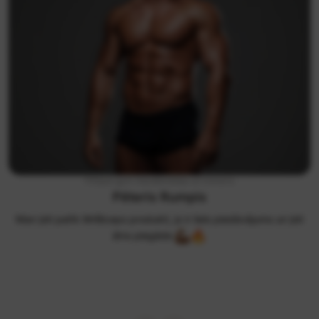
FitSpot gym līdzdibinātājs un treneris
Pēteris Rumpis
Man ļoti patīk MrBiceps produkti, jo ir liels piedāvājums un ļoti
ātra piegāde