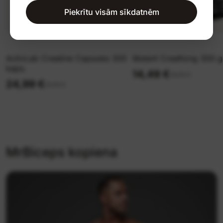
Piekrītu visām sīkdatnēm
ActivLab Creatine Capsules 300
Mutant CreaKong 300 g
kaps.
14,49 €
28,99 €
24,99 €
29,99 €
MrBiceps kopiena