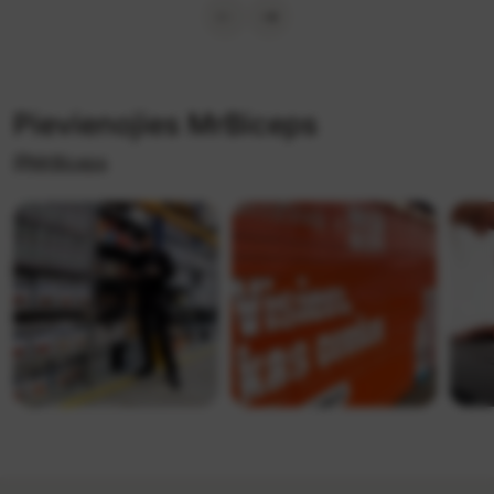
Pievienojies MrBiceps
@MrBiceps