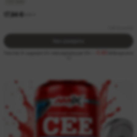
120 tabl
17,94 €
19,90 €
0,60 €/ porcija
Nav pieejams
0.90
Tikai līdz 31. augustam 5% vietā atgriežas pat 13% —
MrBiceps eiro!