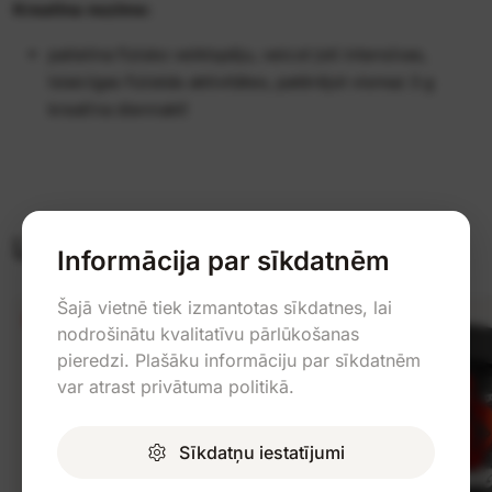
Kreatīna nozīme:
palielina fizisko veiktspēju, veicot ļoti intensīvas,
īslaicīgas fiziskās aktivitātes, patērējot vismaz 3 g
kreatīna diennaktī
Līdzīgas preces
Informācija par sīkdatnēm
Šajā vietnē tiek izmantotas sīkdatnes, lai
-17%
-50%
nodrošinātu kvalitatīvu pārlūkošanas
pieredzi. Plašāku informāciju par sīkdatnēm
var atrast privātuma politikā.
Sīkdatņu iestatījumi