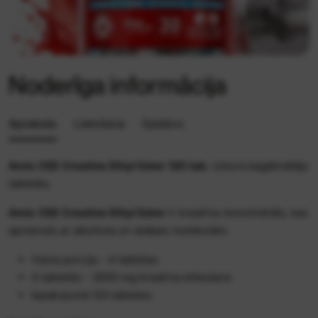
Noderīga informācija
Apraksts
Lietošana
Sastāvs
Amix CEE Creatine Ethyl Ester 120 tab.
Uztura bagātinātājs
tabletēs.
Amix CEE Creatine Ethyl Ester
ir kreatīna monohidrāts, kas
apvienots ar alkohola un skābes molekulām.
Viena porcija - 4 tabletes
4 tabletēs - 3000 mg kreatīna etilestera
Iepakojumā 120 tabletes